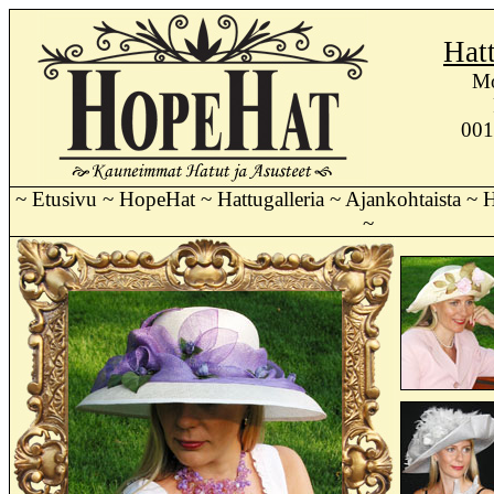
Hat
Mo
001
~
Etusivu
~
HopeHat
~
Hattugalleria
~
Ajankohtaista
~
H
~