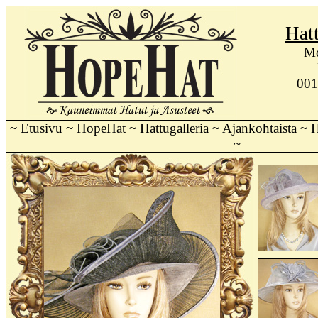
Hat
Mo
001
~
Etusivu
~
HopeHat
~
Hattugalleria
~
Ajankohtaista
~
H
~