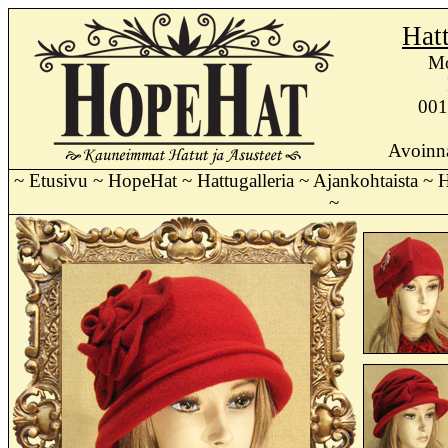
Hat
Mo
001
Avoinna
~
Etusivu
~
HopeHat
~
Hattugalleria
~
Ajankohtaista
~
H
~